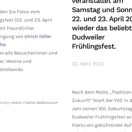
veranstaltet am
Samstag und Sonn
nden Sie Fotos vom
22. und 23. April 2
gsfest (22. und 23. April
wieder das beliebt
it freundlicher
Dudweiler
igung von
Ulrich Höfer
fie
Frühlingsfest.
n alle Besucherinnen und
r, Vereine und
22. März 2023
treibende.
Nach dem Motto „Tradition t
Zukunft“ feiert der VVD in
allery
makes it better. Balbooa.com
Jahr seinen 100. Geburtsta
Dudweiler Frühlingsfest wi
hierzu ein gebührender Auf