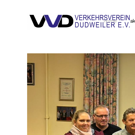
home
ak