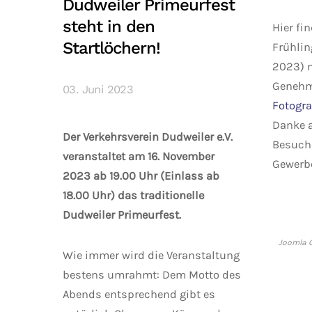
Dudweiler Primeurfest
steht in den
Hier fi
Startlöchern!
Frühlin
2023) m
Genehm
03. Juni 2023
Fotogra
Danke a
Der Verkehrsverein Dudweiler e.V.
Besuche
veranstaltet am 16. November
Gewerbe
2023 ab 19.00 Uhr (Einlass ab
18.00 Uhr) das traditionelle
Dudweiler Primeurfest.
Joomla G
Wie immer wird die Veranstaltung
bestens umrahmt: Dem Motto des
Abends entsprechend gibt es