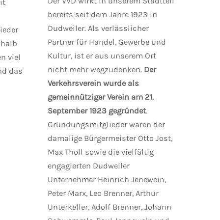
Der VVD wirkt in unserem Stadtteil
it
bereits seit dem Jahre 1923 in
Dudweiler. Als verlässlicher
ieder
Partner für Handel, Gewerbe und
shalb
Kultur, ist er aus unserem Ort
n viel
nicht mehr wegzudenken.
Der
nd das
Verkehrsverein wurde als
gemeinnütziger Verein am 21.
September 1923 gegründet
.
Gründungsmitglieder waren der
damalige Bürgermeister Otto Jost,
Max Tholl sowie die vielfältig
engagierten Dudweiler
Unternehmer Heinrich Jenewein,
Peter Marx, Leo Brenner, Arthur
Unterkeller, Adolf Brenner, Johann