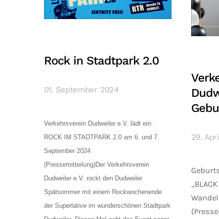
Rock in Stadtpark 2.0
Verk
01. September 2024
Dudwe
Gebu
Verkehrsverein Dudweiler e.V. lädt ein:
29. Apr
ROCK IM STADTPARK 2.0 am 6. und 7.
September 2024
(Pressemitteilung)Der Verkehrsverein
Geburts
Dudweiler e.V. rockt den Dudweiler
„BLACK
Spätsommer mit einem Rockwochenende
Wandel 
der Superlative im wunderschönen Stadtpark
(Presse