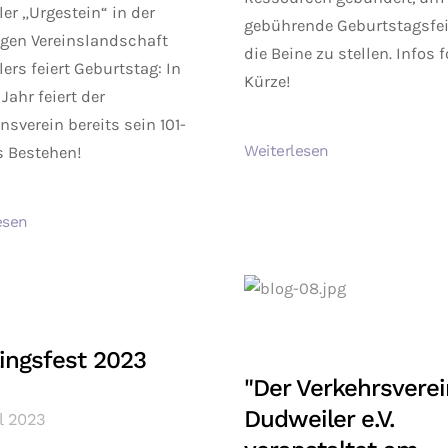
er „Urgestein“ in der
gebührende Geburtstagsfei
tigen Vereinslandschaft
die Beine zu stellen. Infos 
ers feiert Geburtstag: In
Kürze!
Jahr feiert der
onsverein bereits sein 101-
Weiterlesen
s Bestehen!
esen
ingsfest 2023
"Der Verkehrsverei
Dudweiler e.V.
il 2023