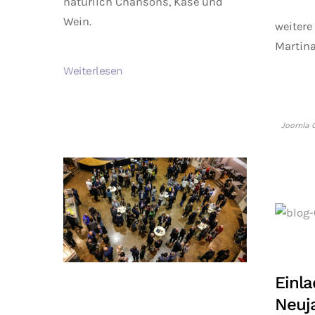
natürlich Chansons, Käse und
Wein.
weitere
Martina
Weiterlesen
Joomla G
Einl
Neuj