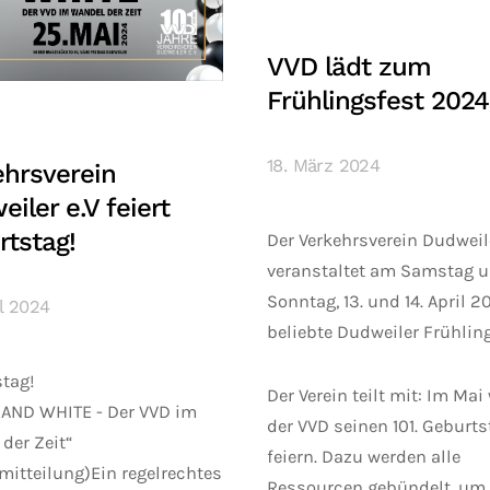
VVD lädt zum
Frühlingsfest 2024
18. März 2024
ehrsverein
iler e.V feiert
rtstag!
Der Verkehrsverein Dudweile
veranstaltet am Samstag 
Sonntag, 13. und 14. April 2
il 2024
beliebte Dudweiler Frühling
tag!
Der Verein teilt mit: Im Mai
 AND WHITE - Der VVD im
der VVD seinen 101. Geburts
der Zeit“
feiern. Dazu werden alle
mitteilung)Ein regelrechtes
Ressourcen gebündelt, um 