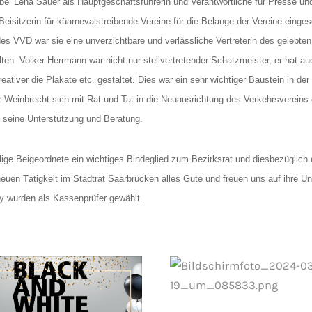
bei Lena Sauer als Hauptgeschäftsführerin und Verantwortliche für Presse und 
Beisitzerin für küarnevalstreibende Vereine für die Belange der Vereine einge
es VVD war sie eine unverzichtbare und verlässliche Vertreterin des gelebten
en. Volker Herrmann war nicht nur stellvertretender Schatzmeister, er hat auc
eativer die Plakate etc. gestaltet. Dies war ein sehr wichtiger Baustein in de
tz Weinbrecht sich mit Rat und Tat in die Neuausrichtung des Verkehrsvereins
f seine Unterstützung und Beratung.
ige Beigeordnete ein wichtiges Bindeglied zum Bezirksrat und diesbezüglich e
neuen Tätigkeit im Stadtrat Saarbrücken alles Gute und freuen uns auf ihre 
y wurden als Kassenprüfer gewählt.