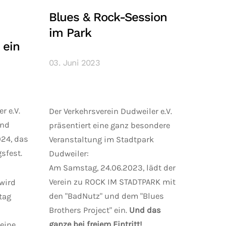
Blues & Rock-Session
im Park
 ein
03. Juni 2023
r e.V.
Der Verkehrsverein Dudweiler e.V.
und
präsentiert eine ganz besondere
024, das
Veranstaltung im Stadtpark
sfest.
Dudweiler:
Am Samstag, 24.06.2023, lädt der
Verein zu ROCK IM STADTPARK mit
 wird
den "BadNutz" und dem "Blues
tag
Brothers Project" ein.
Und das
ganze bei freiem Eintritt!
eine