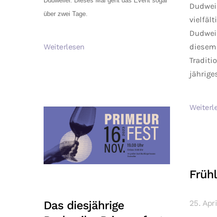
Dudweiler. Dieses Mal geht das Event sogar
Dudweil
über zwei Tage.
vielfäl
Dudweil
diesem 
Weiterlesen
Traditi
jährige
Weiterl
Frühl
25. Apr
Das diesjährige