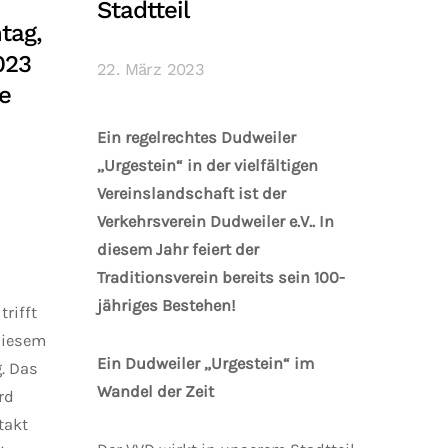
Stadtteil
tag,
023
22. März 2023
e
Ein regelrechtes Dudweiler
„Urgestein“ in der vielfältigen
Vereinslandschaft ist der
Verkehrsverein Dudweiler e.V.. In
diesem Jahr feiert der
Traditionsverein bereits sein 100-
jähriges Bestehen!
rifft
 diesem
Ein Dudweiler „Urgestein“ im
g. Das
Wandel der Zeit
rd
takt