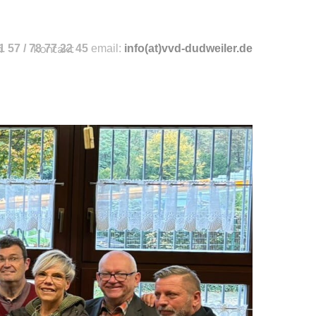
n
 57 / 78 77 22 45
kontakt
email:
info
(at)vvd-dudweiler.de