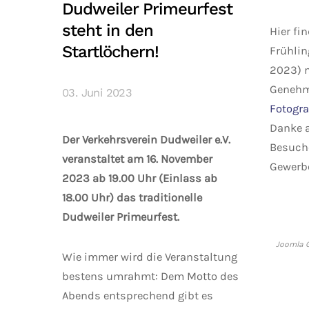
Dudweiler Primeurfest
steht in den
Hier fi
Startlöchern!
Frühlin
2023) m
Genehm
03. Juni 2023
Fotogra
Danke a
Der Verkehrsverein Dudweiler e.V.
Besuche
veranstaltet am 16. November
Gewerbe
2023 ab 19.00 Uhr (Einlass ab
18.00 Uhr) das traditionelle
Dudweiler Primeurfest.
Joomla G
Wie immer wird die Veranstaltung
bestens umrahmt: Dem Motto des
Abends entsprechend gibt es