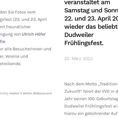
veranstaltet am
Samstag und Sonn
nden Sie Fotos vom
22. und 23. April 2
gsfest (22. und 23. April
wieder das beliebt
it freundlicher
Dudweiler
igung von
Ulrich Höfer
fie
Frühlingsfest.
n alle Besucherinnen und
r, Vereine und
22. März 2023
treibende.
Nach dem Motto „Tradition t
Zukunft“ feiert der VVD in
allery
makes it better. Balbooa.com
Jahr seinen 100. Geburtsta
Dudweiler Frühlingsfest wi
hierzu ein gebührender Auf