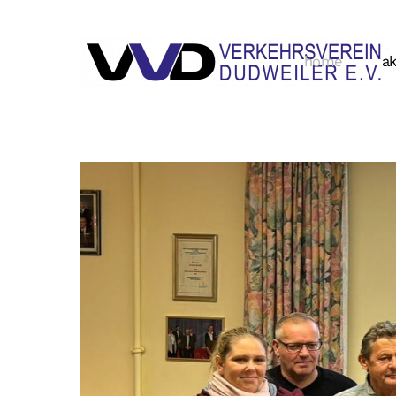
home
ak