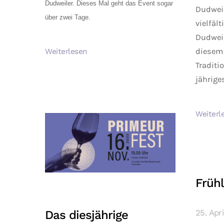
Dudweiler. Dieses Mal geht das Event sogar
Dudweil
über zwei Tage.
vielfäl
Dudweil
diesem 
Weiterlesen
Traditi
jährige
Weiterl
Frühl
25. Apr
Das diesjährige