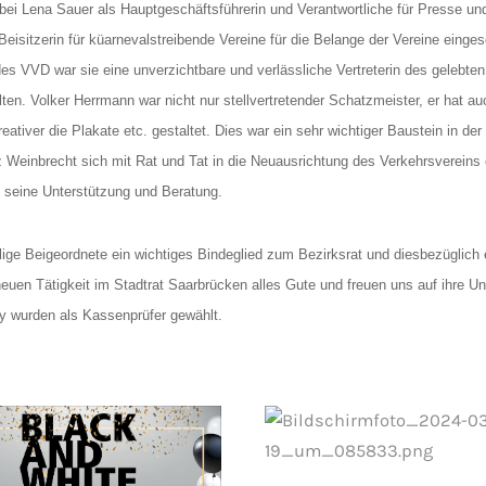
bei Lena Sauer als Hauptgeschäftsführerin und Verantwortliche für Presse und 
Beisitzerin für küarnevalstreibende Vereine für die Belange der Vereine einge
es VVD war sie eine unverzichtbare und verlässliche Vertreterin des gelebten
en. Volker Herrmann war nicht nur stellvertretender Schatzmeister, er hat auc
eativer die Plakate etc. gestaltet. Dies war ein sehr wichtiger Baustein in de
tz Weinbrecht sich mit Rat und Tat in die Neuausrichtung des Verkehrsvereins
f seine Unterstützung und Beratung.
ige Beigeordnete ein wichtiges Bindeglied zum Bezirksrat und diesbezüglich e
neuen Tätigkeit im Stadtrat Saarbrücken alles Gute und freuen uns auf ihre 
y wurden als Kassenprüfer gewählt.