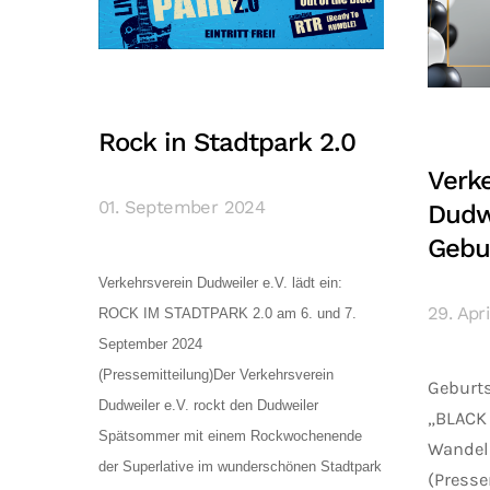
Rock in Stadtpark 2.0
Verk
01. September 2024
Dudwe
Gebu
Verkehrsverein Dudweiler e.V. lädt ein:
29. Apr
ROCK IM STADTPARK 2.0 am 6. und 7.
September 2024
(Pressemitteilung)Der Verkehrsverein
Geburts
Dudweiler e.V. rockt den Dudweiler
„BLACK
Spätsommer mit einem Rockwochenende
Wandel 
der Superlative im wunderschönen Stadtpark
(Presse