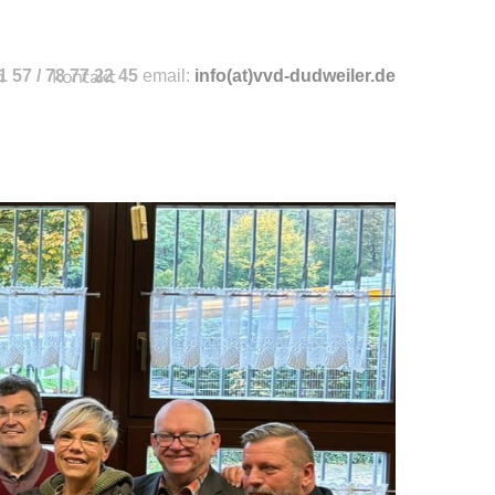
n
 57 / 78 77 22 45
kontakt
email:
info
(at)vvd-dudweiler.de