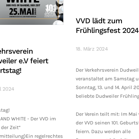
VVD lädt zum
Frühlingsfest 2024
18. März 2024
ehrsverein
iler e.V feiert
rtstag!
Der Verkehrsverein Dudweile
veranstaltet am Samstag 
Sonntag, 13. und 14. April 2
il 2024
beliebte Dudweiler Frühling
tag!
Der Verein teilt mit: Im Mai
 AND WHITE - Der VVD im
der VVD seinen 101. Geburts
der Zeit“
feiern. Dazu werden alle
mitteilung)Ein regelrechtes