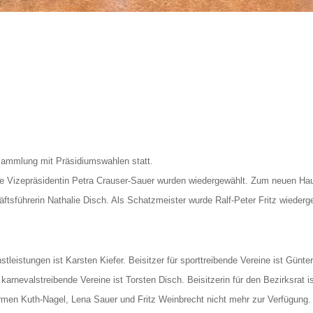
sammlung mit Präsidiumswahlen statt.
die Vizepräsidentin Petra Crauser-Sauer wurden wiedergewählt. Zum neuen Hau
ftsführerin Nathalie Disch. Als Schatzmeister wurde Ralf-Peter Fritz wiederge
tleistungen ist Karsten Kiefer. Beisitzer für sporttreibende Vereine ist Günter
r karnevalstreibende Vereine ist Torsten Disch. Beisitzerin für den Bezirksrat i
en Kuth-Nagel, Lena Sauer und Fritz Weinbrecht nicht mehr zur Verfügung. Fü