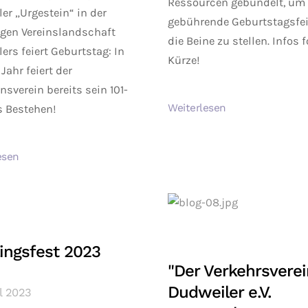
Ressourcen gebündelt, um 
er „Urgestein“ in der
gebührende Geburtstagsfei
tigen Vereinslandschaft
die Beine zu stellen. Infos 
ers feiert Geburtstag: In
Kürze!
Jahr feiert der
onsverein bereits sein 101-
Weiterlesen
s Bestehen!
esen
ingsfest 2023
"Der Verkehrsverei
Dudweiler e.V.
il 2023