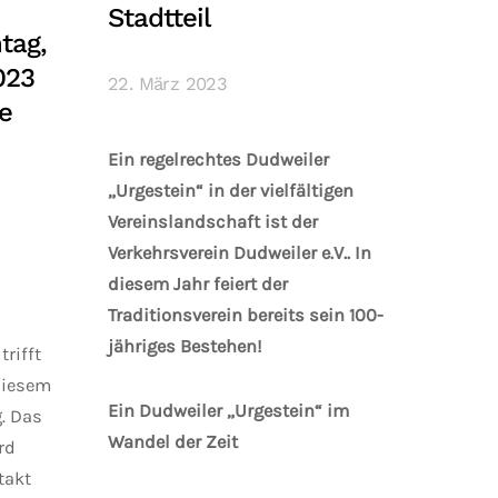
Stadtteil
tag,
023
22. März 2023
e
Ein regelrechtes Dudweiler
„Urgestein“ in der vielfältigen
Vereinslandschaft ist der
Verkehrsverein Dudweiler e.V.. In
diesem Jahr feiert der
Traditionsverein bereits sein 100-
jähriges Bestehen!
rifft
 diesem
Ein Dudweiler „Urgestein“ im
g. Das
Wandel der Zeit
rd
takt