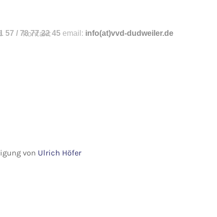
n
 57 / 78 77 22 45
kontakt
email:
info
(at)vvd-dudweiler.de
hmigung von
Ulrich Höfer