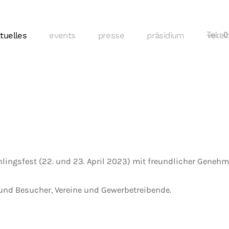
tuelles
events
presse
präsidium
Tel.:
verei
01
hlingsfest (22. und 23. April 2023) mit freundlicher Gene
und Besucher, Vereine und Gewerbetreibende.