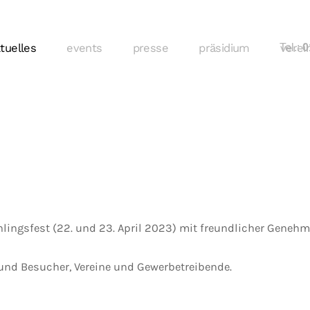
tuelles
events
presse
präsidium
Tel.:
verei
01
hlingsfest (22. und 23. April 2023) mit freundlicher Gene
und Besucher, Vereine und Gewerbetreibende.