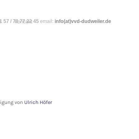
n
 57 / 78 77 22 45
kontakt
email:
info
(at)vvd-dudweiler.de
hmigung von
Ulrich Höfer