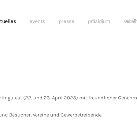
tuelles
events
presse
präsidium
Tel.:
verei
01
hlingsfest (22. und 23. April 2023) mit freundlicher Gene
und Besucher, Vereine und Gewerbetreibende.