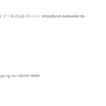
n
 57 / 78 77 22 45
kontakt
email:
info
(at)vvd-dudweiler.de
hmigung von
Ulrich Höfer