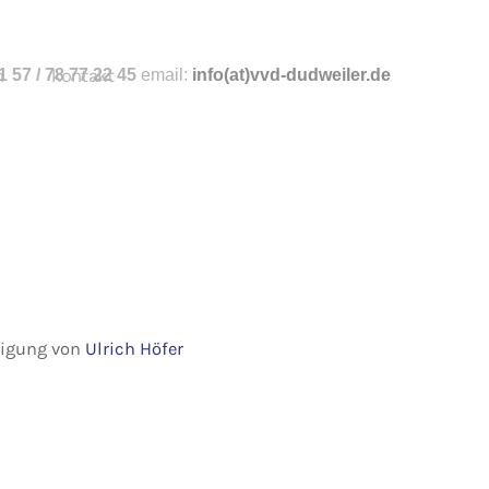
n
 57 / 78 77 22 45
kontakt
email:
info
(at)vvd-dudweiler.de
hmigung von
Ulrich Höfer