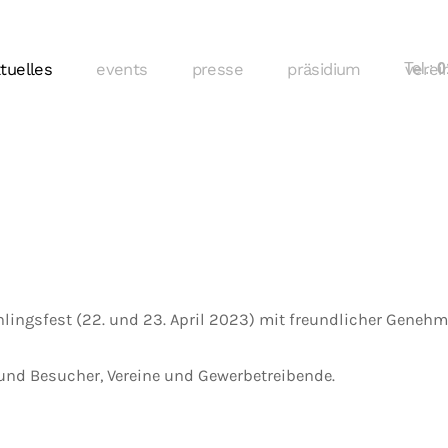
tuelles
events
presse
präsidium
Tel.:
verei
01
hlingsfest (22. und 23. April 2023) mit freundlicher Gene
und Besucher, Vereine und Gewerbetreibende.