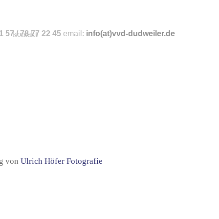
 57 / 78 77 22 45
kontakt
email:
info
(at)vvd-dudweiler.de
ng von
Ulrich Höfer Fotografie