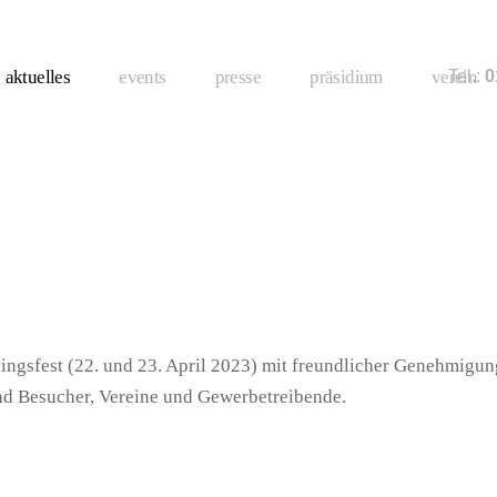
aktuelles
events
presse
präsidium
verein
Tel.:
01
lingsfest (22. und 23. April 2023) mit freundlicher Genehmigu
nd Besucher, Vereine und Gewerbetreibende.