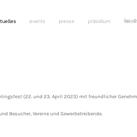
tuelles
events
presse
präsidium
Tel.:
verei
01
hlingsfest (22. und 23. April 2023) mit freundlicher Gene
und Besucher, Vereine und Gewerbetreibende.