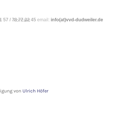
n
 57 / 78 77 22 45
kontakt
email:
info
(at)vvd-dudweiler.de
hmigung von
Ulrich Höfer