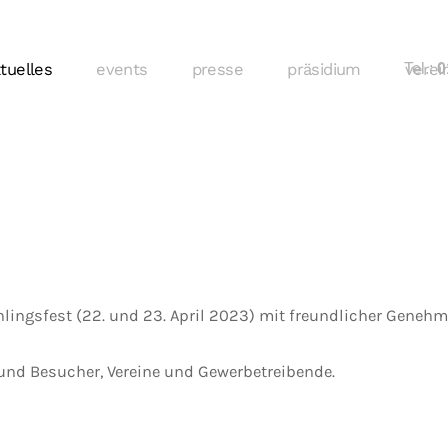
tuelles
events
presse
präsidium
Tel.:
verei
01
hlingsfest (22. und 23. April 2023) mit freundlicher Gene
und Besucher, Vereine und Gewerbetreibende.