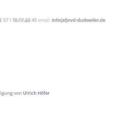
n
 57 / 78 77 22 45
kontakt
email:
info
(at)vvd-dudweiler.de
hmigung von
Ulrich Höfer