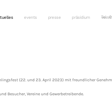
tuelles
events
presse
präsidium
Tel.:
verei
01
hlingsfest (22. und 23. April 2023) mit freundlicher Gene
und Besucher, Vereine und Gewerbetreibende.