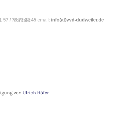
n
 57 / 78 77 22 45
kontakt
email:
info
(at)vvd-dudweiler.de
hmigung von
Ulrich Höfer