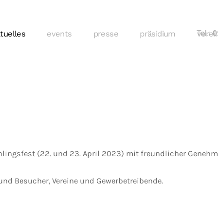
tuelles
events
presse
präsidium
Tel.:
verei
01
hlingsfest (22. und 23. April 2023) mit freundlicher Gene
und Besucher, Vereine und Gewerbetreibende.