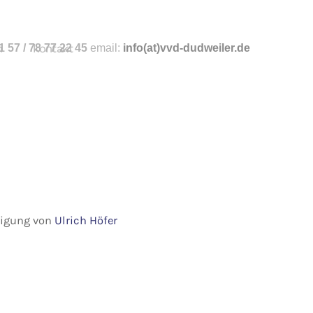
n
 57 / 78 77 22 45
kontakt
email:
info
(at)vvd-dudweiler.de
hmigung von
Ulrich Höfer