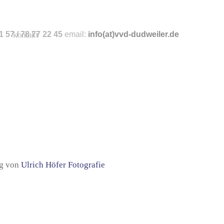
 57 / 78 77 22 45
kontakt
email:
info
(at)vvd-dudweiler.de
ng von
Ulrich Höfer Fotografie