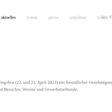
aktuelles
events
presse
präsidium
verein
Tel.:
01
lingsfest (22. und 23. April 2023) mit freundlicher Genehmigu
nd Besucher, Vereine und Gewerbetreibende.