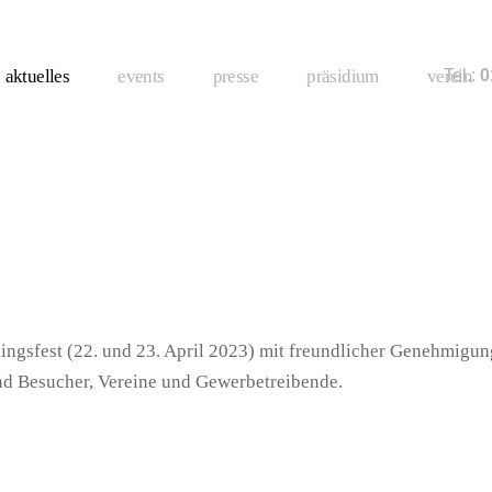
aktuelles
events
presse
präsidium
verein
Tel.:
01
lingsfest (22. und 23. April 2023) mit freundlicher Genehmigu
nd Besucher, Vereine und Gewerbetreibende.