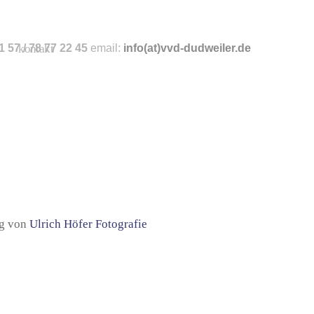
 57 / 78 77 22 45
kontakt
email:
info
(at)vvd-dudweiler.de
ng von
Ulrich Höfer Fotografie