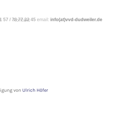
n
 57 / 78 77 22 45
kontakt
email:
info
(at)vvd-dudweiler.de
hmigung von
Ulrich Höfer