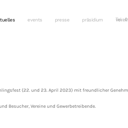
tuelles
events
presse
präsidium
Tel.:
verei
01
hlingsfest (22. und 23. April 2023) mit freundlicher Gene
und Besucher, Vereine und Gewerbetreibende.