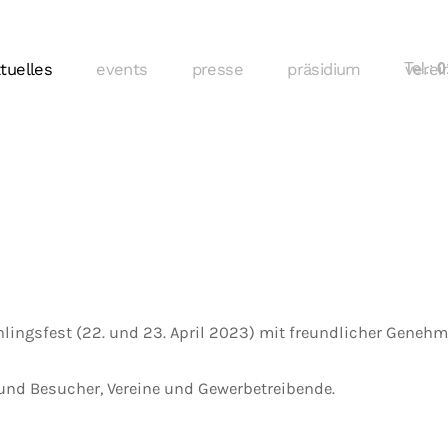
tuelles
events
presse
präsidium
Tel.:
verei
01
hlingsfest (22. und 23. April 2023) mit freundlicher Gene
und Besucher, Vereine und Gewerbetreibende.