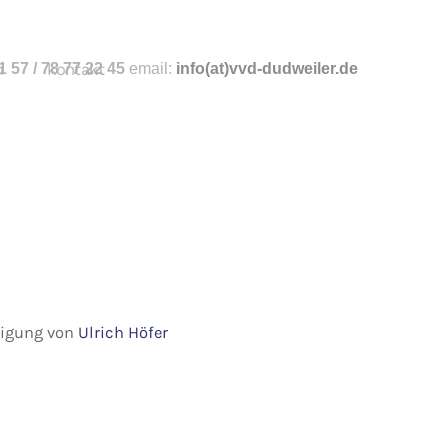
n
 57 / 78 77 22 45
kontakt
email:
info
(at)vvd-dudweiler.de
hmigung von
Ulrich Höfer