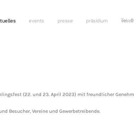
tuelles
events
presse
präsidium
Tel.:
verei
01
hlingsfest (22. und 23. April 2023) mit freundlicher Gene
und Besucher, Vereine und Gewerbetreibende.