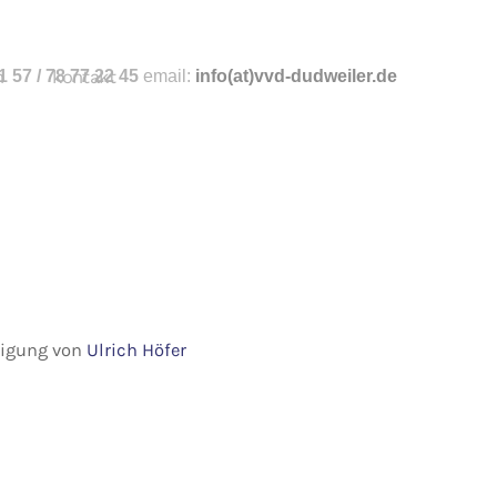
n
 57 / 78 77 22 45
kontakt
email:
info
(at)vvd-dudweiler.de
hmigung von
Ulrich Höfer