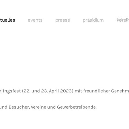
tuelles
events
presse
präsidium
Tel.:
verei
01
hlingsfest (22. und 23. April 2023) mit freundlicher Gene
und Besucher, Vereine und Gewerbetreibende.