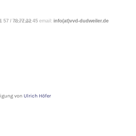
n
 57 / 78 77 22 45
kontakt
email:
info
(at)vvd-dudweiler.de
hmigung von
Ulrich Höfer