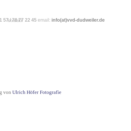
 57 / 78 77 22 45
kontakt
email:
info
(at)vvd-dudweiler.de
ng von
Ulrich Höfer Fotografie