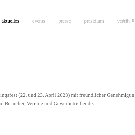
aktuelles
events
presse
präsidium
verein
Tel.:
01
lingsfest (22. und 23. April 2023) mit freundlicher Genehmigu
nd Besucher, Vereine und Gewerbetreibende.