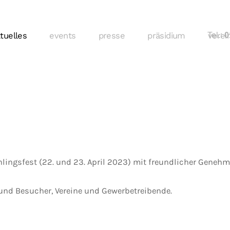
tuelles
events
presse
präsidium
Tel.:
verei
01
hlingsfest (22. und 23. April 2023) mit freundlicher Gene
und Besucher, Vereine und Gewerbetreibende.