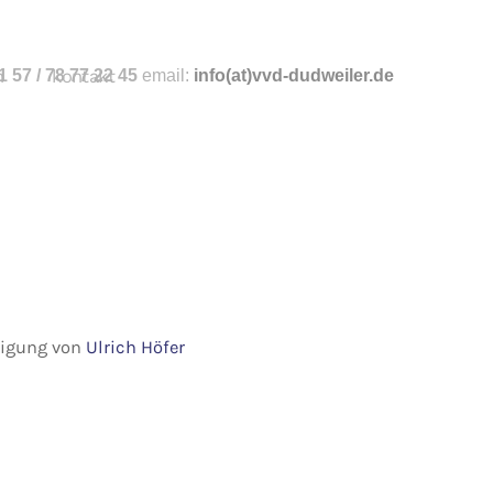
n
 57 / 78 77 22 45
kontakt
email:
info
(at)vvd-dudweiler.de
hmigung von
Ulrich Höfer