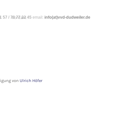
n
 57 / 78 77 22 45
kontakt
email:
info
(at)vvd-dudweiler.de
hmigung von
Ulrich Höfer