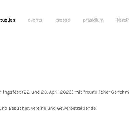
tuelles
events
presse
präsidium
Tel.:
verei
01
hlingsfest (22. und 23. April 2023) mit freundlicher Gene
und Besucher, Vereine und Gewerbetreibende.