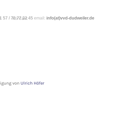
n
 57 / 78 77 22 45
kontakt
email:
info
(at)vvd-dudweiler.de
hmigung von
Ulrich Höfer