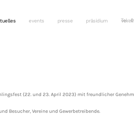
tuelles
events
presse
präsidium
Tel.:
verei
01
hlingsfest (22. und 23. April 2023) mit freundlicher Gene
und Besucher, Vereine und Gewerbetreibende.