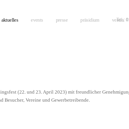
aktuelles
events
presse
präsidium
verein
Tel.:
01
lingsfest (22. und 23. April 2023) mit freundlicher Genehmigu
nd Besucher, Vereine und Gewerbetreibende.