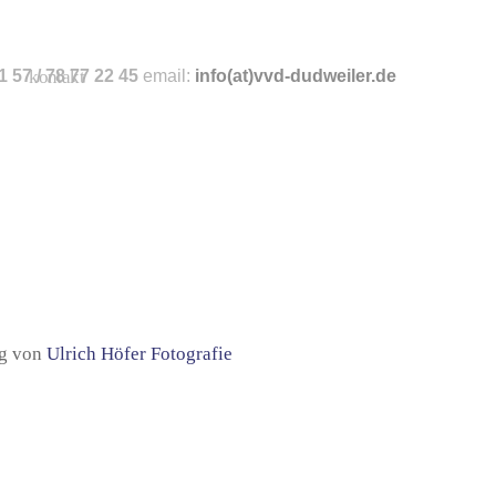
 57 / 78 77 22 45
kontakt
email:
info
(at)vvd-dudweiler.de
ng von
Ulrich Höfer Fotografie