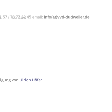
n
 57 / 78 77 22 45
kontakt
email:
info
(at)vvd-dudweiler.de
hmigung von
Ulrich Höfer