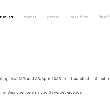
tuelles
events
presse
präsidium
Tel.:
verei
01
hlingsfest (22. und 23. April 2023) mit freundlicher Gene
und Besucher, Vereine und Gewerbetreibende.