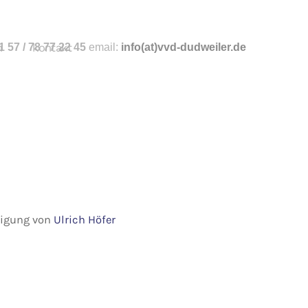
n
 57 / 78 77 22 45
kontakt
email:
info
(at)vvd-dudweiler.de
hmigung von
Ulrich Höfer