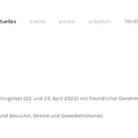
tuelles
events
presse
präsidium
Tel.:
verei
01
hlingsfest (22. und 23. April 2023) mit freundlicher Gene
und Besucher, Vereine und Gewerbetreibende.